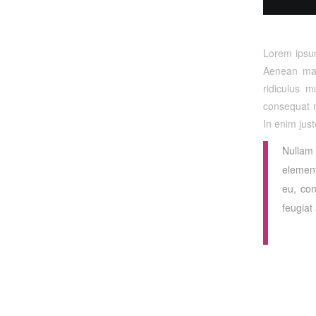
Lorem ipsum
Aenean mas
ridiculus m
consequat m
In enim just
Nullam 
element
eu, con
feugiat 