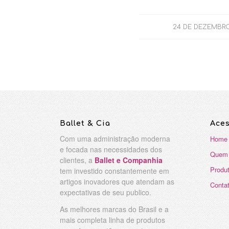
24 DE DEZEMBRO
Ballet & Cia
Ace
Com uma administração moderna
Home
e focada nas necessidades dos
Quem
clientes, a
Ballet e Companhia
Produ
tem investido constantemente em
artigos inovadores que atendam as
Conta
expectativas de seu publico.
As melhores marcas do Brasil e a
mais completa linha de produtos