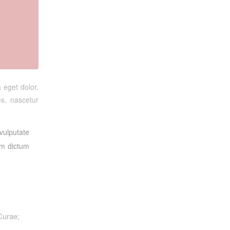
 eget dolor.
s, nascetur
 vulputate
lam dictum
 Curae;