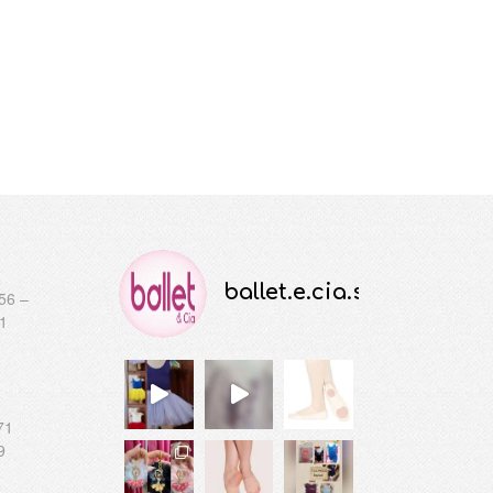
ballet.e.cia.store
56 –
41
71
9