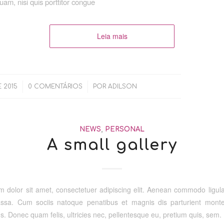
uam, nisi quis porttitor congue
Leia mais
/
E 2015
0 COMENTÁRIOS
POR
ADILSON
NEWS
,
PERSONAL
A small gallery
 dolor sit amet, consectetuer adipiscing elit. Aenean commodo ligula
sa. Cum sociis natoque penatibus et magnis dis parturient monte
s. Donec quam felis, ultricies nec, pellentesque eu, pretium quis, sem.