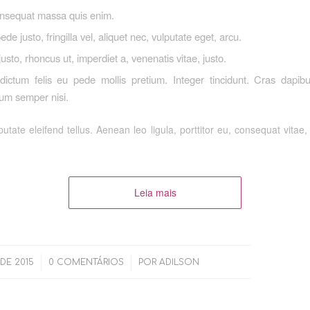
onsequat massa quis enim.
de justo, fringilla vel, aliquet nec, vulputate eget, arcu.
justo, rhoncus ut, imperdiet a, venenatis vitae, justo.
dictum felis eu pede mollis pretium. Integer tincidunt. Cras dapib
um semper nisi.
tate eleifend tellus. Aenean leo ligula, porttitor eu, consequat vitae,
Leia mais
/
DE 2015
0 COMENTÁRIOS
POR
ADILSON