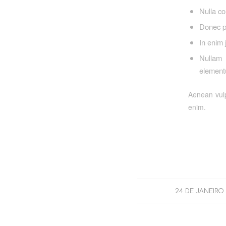
Nulla c
Donec pe
In enim 
Nullam 
element
Aenean vulpu
enim.
/
24 DE JANEIRO 