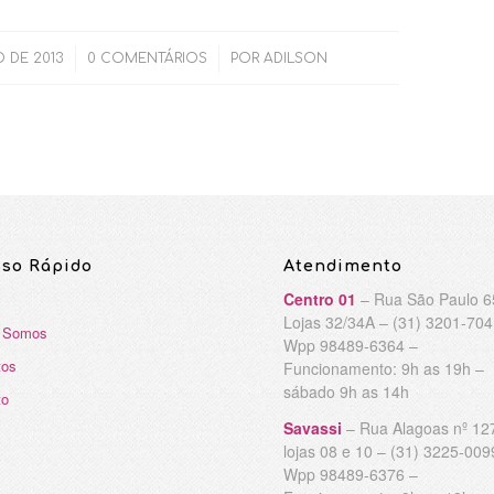
/
/
 DE 2013
0 COMENTÁRIOS
POR
ADILSON
sso Rápido
Atendimento
Centro 01
– Rua São Paulo 6
Lojas 32/34A – (31) 3201-70
 Somos
Wpp 98489-6364 –
tos
Funcionamento: 9h as 19h –
sábado 9h as 14h
to
Savassi
– Rua Alagoas nº 12
lojas 08 e 10 – (31) 3225-009
Wpp 98489-6376 –