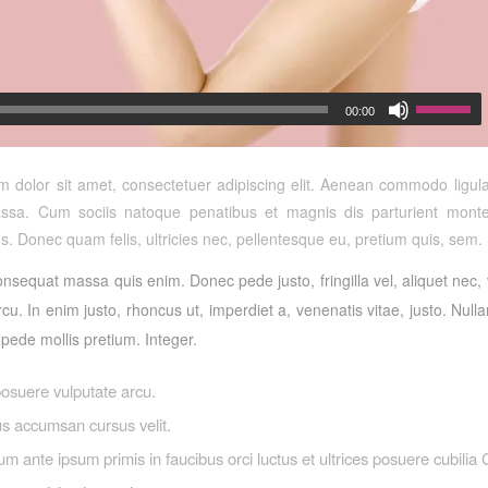
00:00
 dolor sit amet, consectetuer adipiscing elit. Aenean commodo ligula
sa. Cum sociis natoque penatibus et magnis dis parturient monte
s. Donec quam felis, ultricies nec, pellentesque eu, pretium quis, sem.
onsequat massa quis enim. Donec pede justo, fringilla vel, aliquet nec,
rcu. In enim justo, rhoncus ut, imperdiet a, venenatis vitae, justo. Nul
u pede mollis pretium. Integer.
osuere vulputate arcu.
s accumsan cursus velit.
um ante ipsum primis in faucibus orci luctus et ultrices posuere cubilia