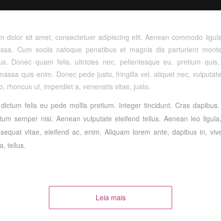
 dolor sit amet, consectetuer adipiscing elit. Aenean commodo ligula
sa. Cum sociis natoque penatibus et magnis dis parturient monte
us. Donec quam felis, ultricies nec, pellentesque eu, pretium quis
assa quis enim. Donec pede justo, fringilla vel, aliquet nec, vulputate
o, rhoncus ut, imperdiet a, venenatis vitae, justo.
dictum felis eu pede mollis pretium. Integer tincidunt. Cras dapibus
um semper nisi. Aenean vulputate eleifend tellus. Aenean leo ligula, 
sequat vitae, eleifend ac, enim. Aliquam lorem ante, dapibus in, vive
a, tellus.
Leia mais