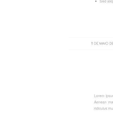
Sed aliq
/
11 DE MAIO D
Lorem ipsum
Aenean mas
ridiculus mu