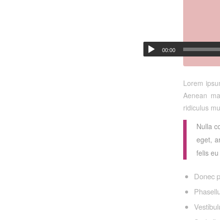
00:00
Lorem ipsum
Aenean mas
ridiculus mu
Nulla c
eget, a
felis e
Donec p
Phasellu
Vestibul