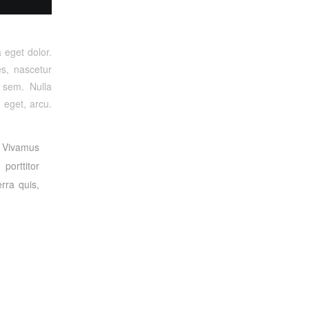
 eget dolor.
s, nascetur
, sem. Nulla
 eget, arcu.
. Vivamus
porttitor
rra quis,